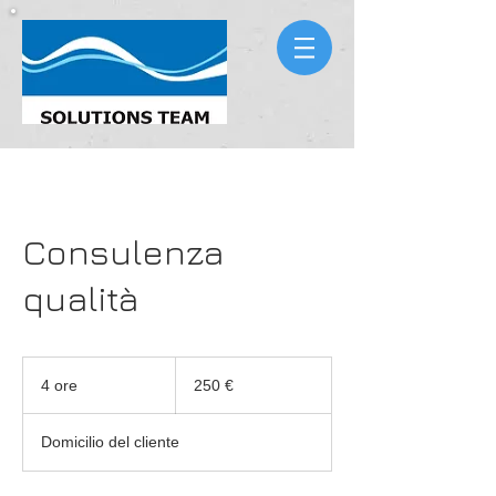
Consulenza
qualità
250
euro
4 ore
4
250 €
o
r
Domicilio del cliente
e